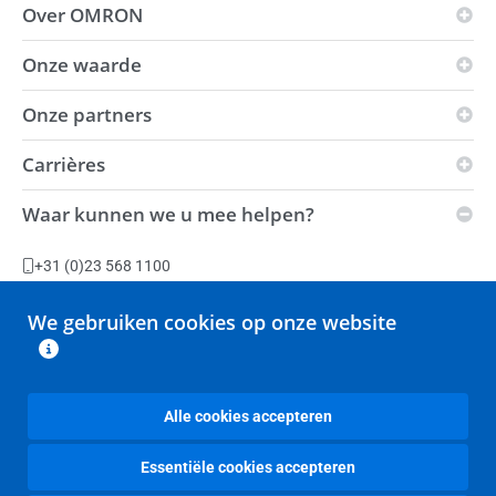
Over OMRON
Onze waarde
OMRON-principes
Bedrijfsgebied
Onze partners
Visie
Wereldwijde aanwezigheid
i-Automation!
Carrières
Innovation Partners
Milieu
Kracht
Distributeurs
Waar kunnen we u mee helpen?
Duurzaamheid
Vacatures
Automation Center
Leveringscondities
Productiefaciliteiten
+31 (0)23 568 1100
Slavery Act-verklaring
Stel een vraag
We gebruiken cookies op onze website
Retouren
Alle contactopties
Alle cookies accepteren
Essentiële cookies accepteren
OMRON Nederland
OMRON Corporation
Juridische kennisgevingen