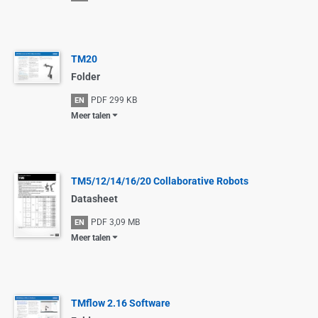
TM20
Folder
PDF
299 KB
EN
Meer talen
TM5/12/14/16/20 Collaborative Robots
Datasheet
PDF
3,09 MB
EN
Meer talen
TMflow 2.16 Software