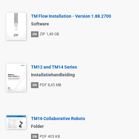
TM Flow Installation - Version 1.88.2700
Software
ZIP
1,48 GB
EN
TM12 and TM14 Series
Installatiehandleiding
PDF
8,45 MB
EN
TM16 Collaborative Robots
Folder
PDF
405 KB
EN