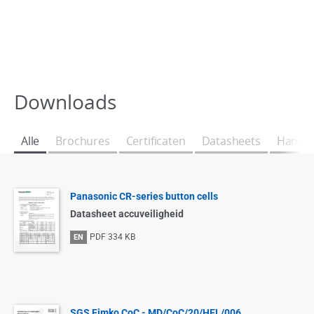
Downloads
Alle
Brochures
Certificaten
Datasheets
Handle
Panasonic CR-series button cells
Datasheet accuveiligheid
PDF
334 KB
EN
SGS Fimko CoC - MD/CoC/20/HEL/006