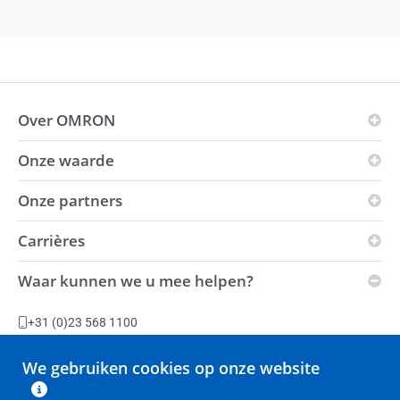
Over OMRON
Onze waarde
OMRON-principes
Bedrijfsgebied
Onze partners
Visie
Wereldwijde aanwezigheid
i-Automation!
Carrières
Innovation Partners
Milieu
Kracht
Distributeurs
Waar kunnen we u mee helpen?
Duurzaamheid
Vacatures
Automation Center
Leveringscondities
Productiefaciliteiten
+31 (0)23 568 1100
Slavery Act-verklaring
Stel een vraag
We gebruiken cookies op onze website
Retouren
Alle contactopties