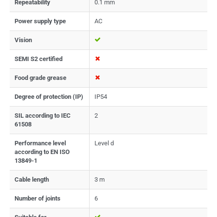
Repeatability
0.1 mm
Power supply type
AC
Vision
SEMI S2 certified
Food grade grease
Degree of protection (IP)
IP54
SIL according to IEC
2
61508
Performance level
Level d
according to EN ISO
13849-1
Cable length
3 m
Number of joints
6