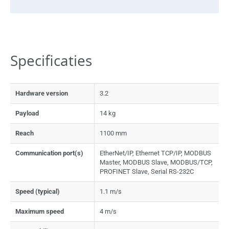
Specificaties
Hardware version
3.2
Payload
14 kg
Reach
1100 mm
Communication port(s)
EtherNet/IP, Ethernet TCP/IP, MODBUS
Master, MODBUS Slave, MODBUS/TCP,
PROFINET Slave, Serial RS-232C
Speed (typical)
1.1 m/s
Maximum speed
4 m/s