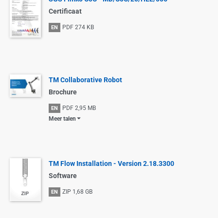
Certificaat
PDF
274 KB
EN
TM Collaborative Robot
Brochure
PDF
2,95 MB
EN
Meer talen
TM Flow Installation - Version 2.18.3300
Software
ZIP
1,68 GB
EN