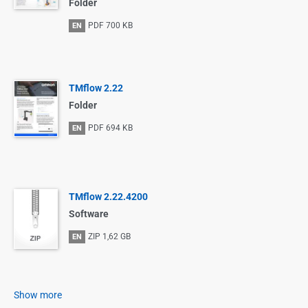
Folder
PDF
700 KB
EN
TMflow 2.22
Folder
PDF
694 KB
EN
TMflow 2.22.4200
Software
ZIP
1,62 GB
EN
Show more