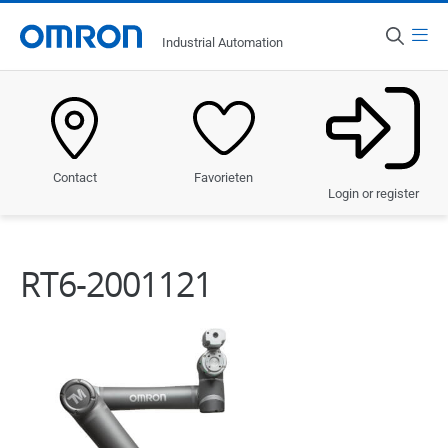
Menu
Industrial Automation
Land
Nederland
Producten
Favorieten
Contact
Oplossingen
Login or register
Sectoren
RT6-2001121
Service & Ondersteuning
Nieuws