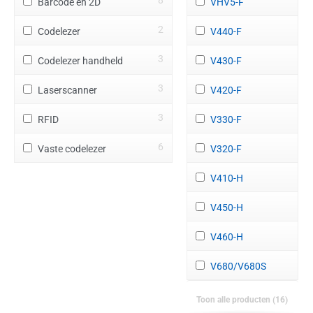
Barcode en 2D
VHV5-F
Software
2
Codelezer
V440-F
3
Codelezer handheld
V430-F
3
Laserscanner
V420-F
3
RFID
V330-F
6
Vaste codelezer
V320-F
V410-H
V450-H
V460-H
V680/V680S
Toon alle producten (16)