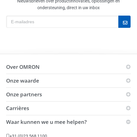
Nieuwsbrieven over productinnovaties, oplossingen en
ondersteuning, direct in uw inbox
j
Over OMRON
Onze waarde
OMRON-principes
Bedrijfsgebied
Onze partners
Visie
Wereldwijde aanwezigheid
i-Automation!
Carrières
Innovation Partners
Milieu
Kracht
Distributeurs
Waar kunnen we u mee helpen?
Duurzaamheid
Vacatures
Automation Center
Leveringscondities
Productiefaciliteiten
+31 (0)23 568 1100