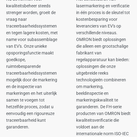
kwaliteitsbeheer steeds
lasermarkering en verificatie
strenger worden, groeit de
in één proces is de sleutel tot
vraag naar
kostenbesparing voor
traceerbaarheidssystemen
leveranciers van EV's op
en tegen lagere kosten, met
verschillende niveaus.
name voor subassemblage
OMRON biedt oplossingen
van EV's. Onze unieke
die alleen een grootschalige
opsporingsfunctie maakt
fabrikant van
goedkope,
regelapparatuur kan bieden:
ruimtebesparende
oplossingen die onze
traceerbaarheidssystemen
uitgebreide reeks
mogelijk door de markering
technologieën combineren
en de inspectie van
om markering,
markeringen en het uiterlijk
beeldinspectie en
samen te voegen tot
markeringskwaliteit te
hetzelfde proces, zodat u
garanderen. De FH-serie
eenvoudig een rigoureuze
producten van OMRON biedt
traceerbaarheid kunt
kwaliteitsverificatie die
garanderen.
voldoet aan de
internationale norm ISO-IEC