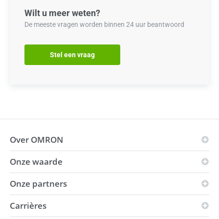
Wilt u meer weten?
De meeste vragen worden binnen 24 uur beantwoord
Stel een vraag
Over OMRON
Onze waarde
OMRON-principes
Bedrijfsgebied
Onze partners
Visie
Wereldwijde aanwezigheid
i-Automation!
Carrières
Innovation Partners
Milieu
Kracht