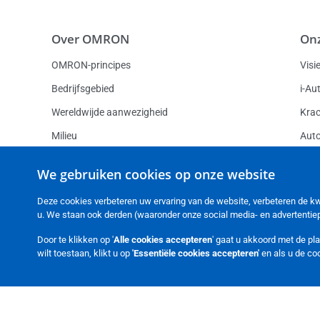
Over OMRON
On
OMRON-principes
Visi
Bedrijfsgebied
i-Au
Wereldwijde aanwezigheid
Krac
Milieu
Auto
Duurzaamheid
Prod
We gebruiken cookies op onze website
Leveringscondities
Deze cookies verbeteren uw ervaring van de website, verbeteren de kwal
Slavery Act-verklaring
u. We staan ook derden (waaronder onze social media- en advertentiep
Retouren
Door te klikken op '
Alle cookies accepteren
' gaat u akkoord met de pl
wilt toestaan, klikt u op
'Essentiële cookies accepteren'
en als u de coo
OMRON Nederland
OMRON Corporation
Juridische kennisgevingen
Privacy