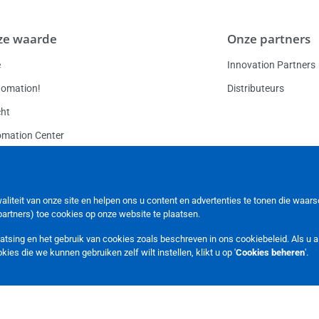
ze waarde
Onze partners
e
Innovation Partners
tomation!
Distributeurs
ht
mation Center
uctiefaciliteiten
Carrières
Vacatures
iteit van onze site en helpen ons u content en advertenties te tonen die waarschi
artners) toe cookies op onze website te plaatsen.
aatsing en het gebruik van cookies zoals beschreven in ons
cookiebeleid
. Als u 
kies die we kunnen gebruiken zelf wilt instellen, klikt u op '
Cookies beheren
'.
verklaring
Cookiebeleid
Sitemap