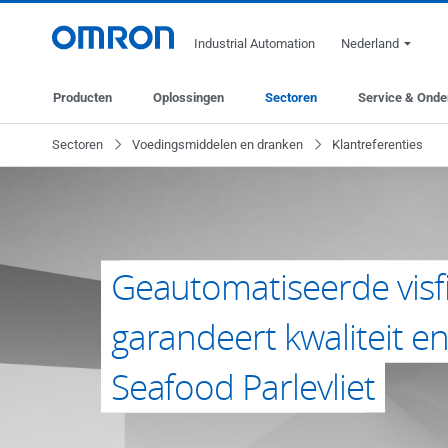
Industrial Automation
Nederland
Producten
Oplossingen
Sectoren
Service & Onde
Sectoren
Voedingsmiddelen en dranken
Klantreferenties
Geautomatiseerde visfi
garandeert kwaliteit en 
Seafood Parlevliet