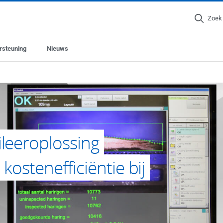
Zoek
rsteuning
Nieuws
leeroplossing
kostenefficiëntie bij