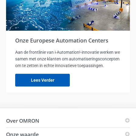
Onze Europese Automation Centers
Aan de frontlinie van i-Automation!-innovatie werken we
samen met onze klanten om automatiseringsconcepten
om te zetten in echte innovatieve toepassingen.
Lees Verder
Over OMRON
Onze waarde
OMRON-principes