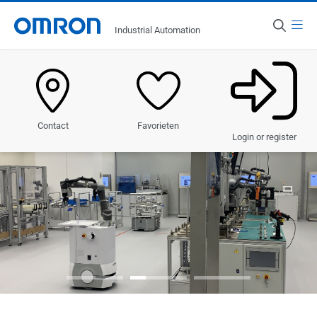
Menu
Industrial Automation
Land
Nederland
Producten
Favorieten
Contact
Oplossingen
Login or register
Sectoren
Service & Ondersteuning
Nieuws