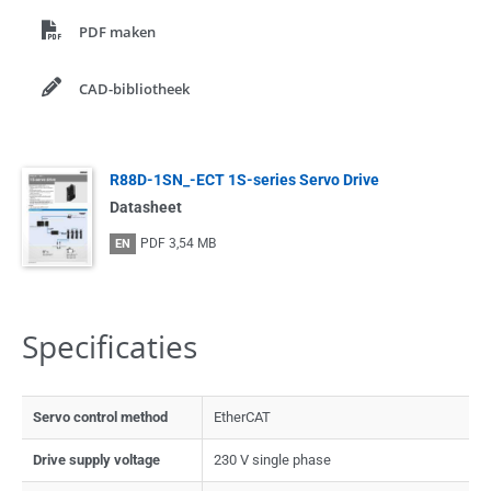
PDF maken
CAD-bibliotheek
R88D-1SN_-ECT 1S-series Servo Drive
Datasheet
PDF
3,54 MB
EN
Specificaties
Servo control method
EtherCAT
Drive supply voltage
230 V single phase