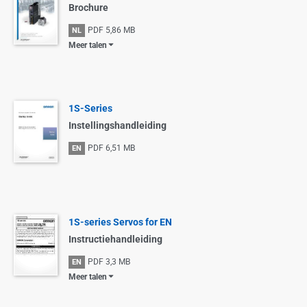
Brochure
PDF
5,86 MB
NL
Meer talen
1S-Series
Instellingshandleiding
PDF
6,51 MB
EN
1S-series Servos for EN
Instructiehandleiding
PDF
3,3 MB
EN
Meer talen