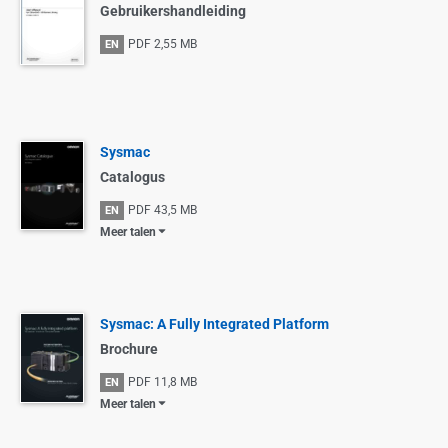
Gebruikershandleiding
PDF
2,55 MB
EN
Sysmac
Catalogus
PDF
43,5 MB
EN
Meer talen
Sysmac: A Fully Integrated Platform
Brochure
PDF
11,8 MB
EN
Meer talen