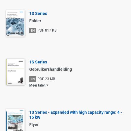
1S Series
Folder
PDF
817 KB
EN
1S Series
Gebruikershandleiding
PDF
23 MB
EN
Meer talen
1S Series - Expanded with high capacity range: 4 -
15 kW
Flyer