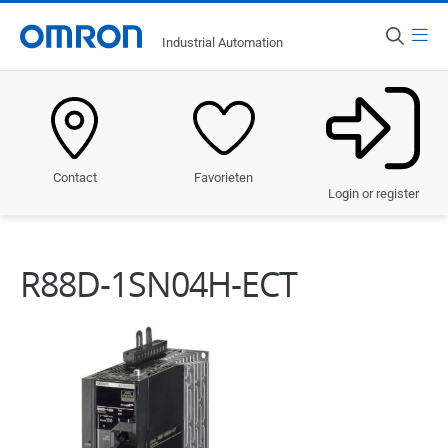
Menu
Industrial Automation
Land
Nederland
Producten
Favorieten
Contact
Oplossingen
Login or register
Sectoren
R88D-1SN04H-ECT
Service & Ondersteuning
Nieuws