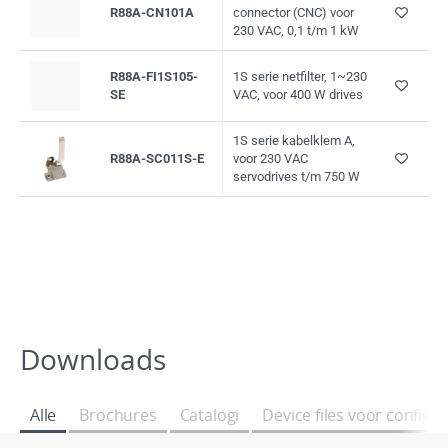
R88A-CN101A
connector (CNC) voor
230 VAC, 0,1 t/m 1 kW
R88A-FI1S105-
1S serie netfilter, 1~230
SE
VAC, voor 400 W drives
1S serie kabelklem A,
R88A-SC011S-E
voor 230 VAC
servodrives t/m 750 W
Downloads
Alle
Brochures
Catalogi
Device files voor configu