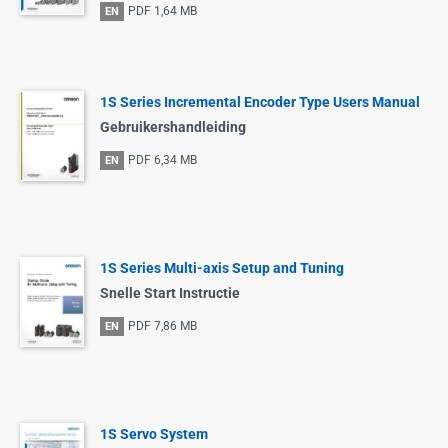
PDF
1,64 MB
EN
1S Series Incremental Encoder Type Users Manual
Gebruikershandleiding
PDF
6,34 MB
EN
1S Series Multi-axis Setup and Tuning
Snelle Start Instructie
PDF
7,86 MB
EN
1S Servo System