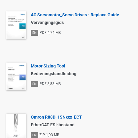
AC Servomotor_Servo Drives - Replace Guide
Vervangingsgids
PDF
4,74 MB
EN
Motor Sizing Tool
Bedieningshandleiding
PDF
3,83 MB
EN
Omron R88D-1SNxxx-ECT
EtherCAT ESI-bestand
ZIP
1,93 MB
EN