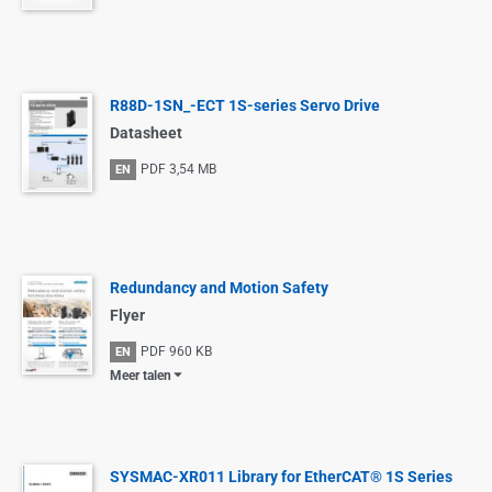
R88D-1SN_-ECT 1S-series Servo Drive
Datasheet
PDF
3,54 MB
EN
Redundancy and Motion Safety
Flyer
PDF
960 KB
EN
Meer talen
SYSMAC-XR011 Library for EtherCAT® 1S Series