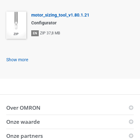
motor_sizing_tool_v1.80.1.21
Configurator
ZIP
37,8 MB
EN
Show more
Over OMRON
Onze waarde
OMRON-principes
Bedrijfsgebied
Onze partners
Visie