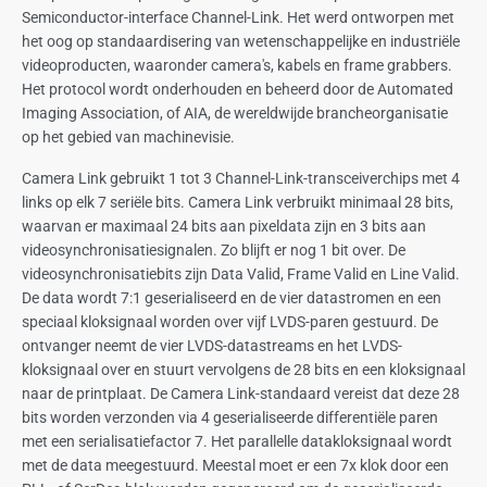
Semiconductor-interface Channel-Link. Het werd ontworpen met
het oog op standaardisering van wetenschappelijke en industriële
videoproducten, waaronder camera's, kabels en frame grabbers.
Het protocol wordt onderhouden en beheerd door de Automated
Imaging Association, of AIA, de wereldwijde brancheorganisatie
op het gebied van machinevisie.
Camera Link gebruikt 1 tot 3 Channel-Link-transceiverchips met 4
links op elk 7 seriële bits. Camera Link verbruikt minimaal 28 bits,
waarvan er maximaal 24 bits aan pixeldata zijn en 3 bits aan
videosynchronisatiesignalen. Zo blijft er nog 1 bit over. De
videosynchronisatiebits zijn Data Valid, Frame Valid en Line Valid.
De data wordt 7:1 geserialiseerd en de vier datastromen en een
speciaal kloksignaal worden over vijf LVDS-paren gestuurd. De
ontvanger neemt de vier LVDS-datastreams en het LVDS-
kloksignaal over en stuurt vervolgens de 28 bits en een kloksignaal
naar de printplaat. De Camera Link-standaard vereist dat deze 28
bits worden verzonden via 4 geserialiseerde differentiële paren
met een serialisatiefactor 7. Het parallelle datakloksignaal wordt
met de data meegestuurd. Meestal moet er een 7x klok door een