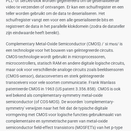
PLL- of SerDes-blok worden gegenereerd om de geserialiseerde
video te verzenden of ontvangen. Er kan een schuifregister en een
teller worden gebruikt om de data te deserialiseren. Het
schuifregister vangt een voor een alle geserialiseerde bits en
registreert de data in het parallelle klokdomein (zodra de datateller
zijn eindwaarde heeft bereikt).
Complementary Metal-Oxide Semiconductor (CMOS) /ˈsiːmɒs/ is
een technologie voor het bouwen van geïntegreerde circuits.
CMOS-technologie wordt gebruikt in microprocessoren,
microcontrollers, statisch RAM en andere digitale logische circuits,
maar ook voor verschillende analoge circuits zoals beeldsensoren
(CMOS-sensor), dataconverters en sterk geïntegreerde
transceivers voor vele soorten communicatie. Frank Wanlass
patenteerde CMOS in 1963 (US patent 3.356.858). CMOS is ook
wel bekend als complementary-symmetry metal-oxide
semiconductor (of COS-MOS). De woorden 'complementary-
symmetry' verwijzen naar het feit dat de typische digitale
vormgeving met CMOS voor logische functies gebruikmaakt van
complementaire en symmetrische paren van metal-oxide
semiconductor field-effect transistors (MOSFET's) van het p-type