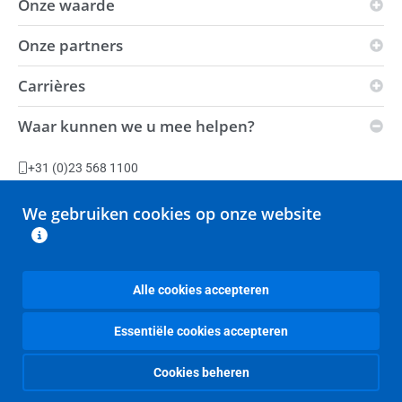
Onze waarde
OMRON-principes
Bedrijfsgebied
Onze partners
Visie
Wereldwijde aanwezigheid
i-Automation!
Carrières
Innovation Partners
Milieu
Kracht
Distributeurs
Waar kunnen we u mee helpen?
Duurzaamheid
Vacatures
Automation Center
Leveringscondities
Productiefaciliteiten
+31 (0)23 568 1100
Slavery Act-verklaring
Stel een vraag
We gebruiken cookies op onze website
Retouren
Alle contactopties
Alle cookies accepteren
Essentiële cookies accepteren
OMRON Nederland
OMRON Corporation
Juridische kennisgevingen
Privacyverklaring
Cookiebeleid
Sitemap
Cookies beheren
Copyright © OMRON Corporation 2026. Alle rechten voorbehouden.