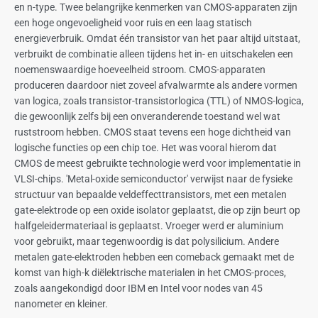
en n-type. Twee belangrijke kenmerken van CMOS-apparaten zijn
een hoge ongevoeligheid voor ruis en een laag statisch
energieverbruik. Omdat één transistor van het paar altijd uitstaat,
verbruikt de combinatie alleen tijdens het in- en uitschakelen een
noemenswaardige hoeveelheid stroom. CMOS-apparaten
produceren daardoor niet zoveel afvalwarmte als andere vormen
van logica, zoals transistor-transistorlogica (TTL) of NMOS-logica,
die gewoonlijk zelfs bij een onveranderende toestand wel wat
ruststroom hebben. CMOS staat tevens een hoge dichtheid van
logische functies op een chip toe. Het was vooral hierom dat
CMOS de meest gebruikte technologie werd voor implementatie in
VLSI-chips. 'Metal-oxide semiconductor' verwijst naar de fysieke
structuur van bepaalde veldeffecttransistors, met een metalen
gate-elektrode op een oxide isolator geplaatst, die op zijn beurt op
halfgeleidermateriaal is geplaatst. Vroeger werd er aluminium
voor gebruikt, maar tegenwoordig is dat polysilicium. Andere
metalen gate-elektroden hebben een comeback gemaakt met de
komst van high-k diëlektrische materialen in het CMOS-proces,
zoals aangekondigd door IBM en Intel voor nodes van 45
nanometer en kleiner.