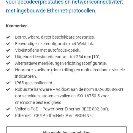
voor decodeerprestaties en netwerkconnectiviteit
met ingebouwde Ethernet-protocollen.
Kenmerken
Betrouwbare, direct beschikbare prestaties.
Eenvoudige lezerconfiguratie met WebLink.
Vloeistoflens met autofocus-optiek.
Uitgebreid leesbereik: contact tot 254 mm [10”].
Alternatieve meerkleurige verlichtingsconfiguratie.
Hoorbare, voelbare (door trilling) en multidirectionele visuele
indicatoren.
IP65-geclassificeerd.
Robuuste hardware – voldoet aan de norm IEC-60068-2-31
oor schokken, stoten en vallen en ISO-16750-5 voor
chemische bestendigheid.
Volledig PoE – Power-over-Ethernet (IEEE 802.3af).
Ethernet TCP/IP, EtherNet/IP en PROFINET.
Alle modellen vergelijken