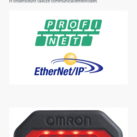
H ondersteunt talloze communicatiemethoden.