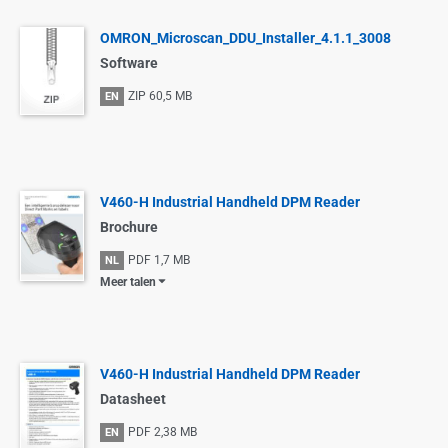
OMRON_Microscan_DDU_Installer_4.1.1_3008
Software
ZIP
60,5 MB
EN
V460-H Industrial Handheld DPM Reader
Brochure
PDF
1,7 MB
NL
Meer talen
V460-H Industrial Handheld DPM Reader
Datasheet
PDF
2,38 MB
EN