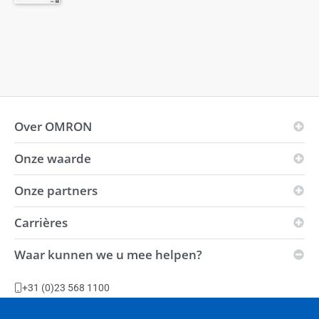
Over OMRON
Onze waarde
OMRON-principes
Bedrijfsgebied
Onze partners
Visie
Wereldwijde aanwezigheid
i-Automation!
Carrières
Innovation Partners
Milieu
Kracht
Distributeurs
Waar kunnen we u mee helpen?
Duurzaamheid
Vacatures
Automation Center
Leveringscondities
Productiefaciliteiten
+31 (0)23 568 1100
Slavery Act-verklaring
Stel een vraag